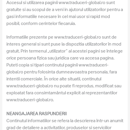
Accesul si utilizarea paginii www.traduceri-global.ro sunt
gratuite si au scopul de a veni in ajutorul utilizatorilor pentru a
gasi informatiile necesare în cel mai usor si rapid mod
posibil, conform cerintelor fiecaruia.
Informatiile prezente pe www.traduceri-global.ro sunt de
interes general si sunt puse la dispozitia utilizatorilor în mod
gratuit. Prin termenul „utilizator” al acestei pagini se întelege
orice persoana fizica sau juridica care va accesa pagina.
Puteti copia si tipari continutul paginii www.traduceri-
global.ro pentru folosinta dumneavoastra personala, fara
intentii comerciale. În orice alte situatii, continutul
www.traduceri-global.ro nu poate fi reprodus, modificat sau
exploatat fara consimtamântul explicit al reprezentantilor
www.traduceri-global.ro.
NEANGAJAREA RASPUNDERII
Continutul informatiilor se refera la descrierea într-un anumit
grad de detaliere a activitatilor, produselor si serviciilor