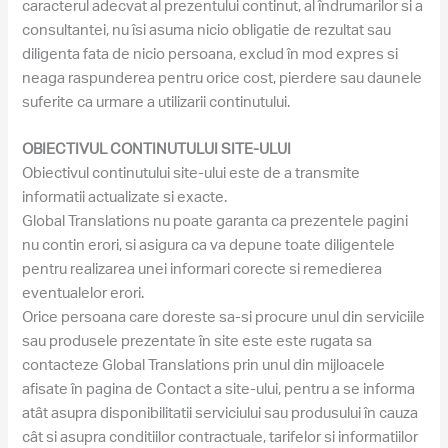
caracterul adecvat al prezentului continut, al îndrumarilor si a
consultantei, nu îsi asuma nicio obligatie de rezultat sau
diligenta fata de nicio persoana, exclud în mod expres si
neaga raspunderea pentru orice cost, pierdere sau daunele
suferite ca urmare a utilizarii continutului.
OBIECTIVUL CONTINUTULUI SITE-ULUI
Obiectivul continutului site-ului este de a transmite
informatii actualizate si exacte.
Global Translations nu poate garanta ca prezentele pagini
nu contin erori, si asigura ca va depune toate diligentele
pentru realizarea unei informari corecte si remedierea
eventualelor erori.
Orice persoana care doreste sa-si procure unul din serviciile
sau produsele prezentate în site este este rugata sa
contacteze Global Translations prin unul din mijloacele
afisate în pagina de Contact a site-ului, pentru a se informa
atât asupra disponibilitatii serviciului sau produsului în cauza
cât si asupra conditiilor contractuale, tarifelor si informatiilor