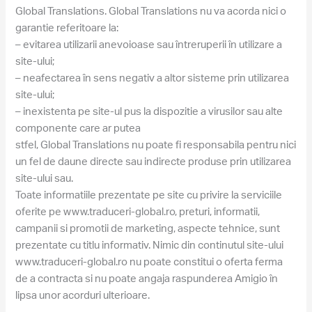
Global Translations. Global Translations nu va acorda nici o
garantie referitoare la:
– evitarea utilizarii anevoioase sau întreruperii în utilizare a
site-ului;
– neafectarea în sens negativ a altor sisteme prin utilizarea
site-ului;
– inexistenta pe site-ul pus la dispozitie a virusilor sau alte
componente care ar putea
stfel, Global Translations nu poate fi responsabila pentru nici
un fel de daune directe sau indirecte produse prin utilizarea
site-ului sau.
Toate informatiile prezentate pe site cu privire la serviciile
oferite pe www.traduceri-global.ro, preturi, informatii,
campanii si promotii de marketing, aspecte tehnice, sunt
prezentate cu titlu informativ. Nimic din continutul site-ului
www.traduceri-global.ro nu poate constitui o oferta ferma
de a contracta si nu poate angaja raspunderea Amigio în
lipsa unor acorduri ulterioare.