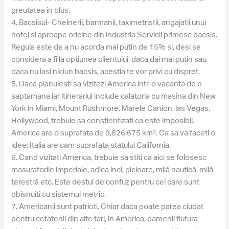
greutatea in plus.
4. Bacsisul- Chelnerii, barmanii, taximetristii, angajatii unui
hotel si aproape oricine din industria Servicii primesc bacsis.
Regula este de a nu acorda mai putin de 15% si, desi se
considera a fi la optiunea clientului, daca dai mai putin sau
daca nu lasi niciun bacsis, acestia te vor privi cu dispret.
5. Daca planuiesti sa vizitezi America intr-o vacanta de o
saptamana iar itinerariul include calatoria cu masina din New
York in Miami, Mount Rushmore, Marele Canion, las Vegas,
Hollywood, trebuie sa constientizati ca este imposibil.
America are o suprafata de 9,826,675 km². Ca sa va faceti o
idee: Italia are cam suprafata statului California.
6. Cand vizitati America, trebuie sa stiti ca aici se folosesc
masuratorile imperiale, adica inci, picioare, milă nautică, milă
terestră etc. Este destul de confuz pentru cei care sunt
obisnuiti cu sistemul metric.
7. Americanii sunt patrioti. Chiar daca poate parea ciudat
pentru cetatenii din alte tari, in America, oamenii flutura