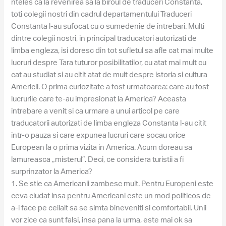
nteles ca la revenirea sa la biroul de traduceri Constanta,
toti colegii nostri din cadrul departamentului Traduceri
Constanta l-au sufocat cu o sumedenie de intrebari. Multi
dintre colegii nostri, in principal traducatori autorizati de
limba engleza, isi doresc din tot sufletul sa afle cat mai multe
lucruri despre Tara tuturor posibilitatilor, cu atat mai mult cu
cat au studiat si au citit atat de mult despre istoria si cultura
Americii. O prima curiozitate a fost urmatoarea: care au fost
lucrurile care te-au impresionat la America? Aceasta
intrebare a venit si ca urmare a unui articol pe care
traducatorii autorizati de limba engleza Constanta l-au citit
intr-o pauza si care expunea lucruri care socau orice
European la o prima vizita in America. Acum doreau sa
lamureasca „misterul”. Deci, ce considera turistii a fi
surprinzator la America?
1. Se stie ca Americanii zambesc mult. Pentru Europeni este
ceva ciudat insa pentru Americani este un mod politicos de
a-i face pe ceilalt sa se simta bineveniti si comfortabil. Unii
vor zice ca sunt falsi, insa pana la urma, este mai ok sa