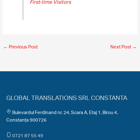
First-time Visitors
←
Previous Post
Next Post
→
GLOBAL TRANSLATIONS SRL CONSTANTA
Bulevardul Ferdinand nr. 24, Scara A, Etaj 1, Birou 4,
Constanța 900726
0721 87 55 49