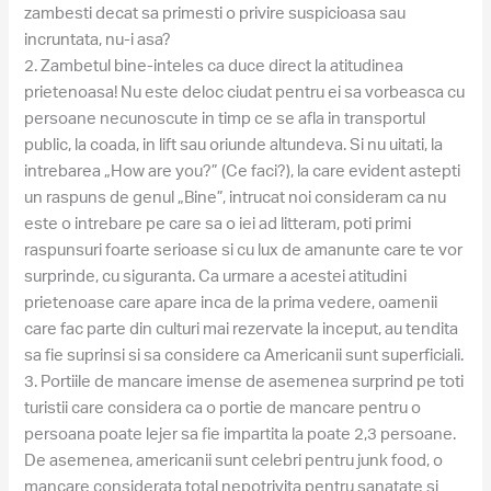
zambesti decat sa primesti o privire suspicioasa sau
incruntata, nu-i asa?
2. Zambetul bine-inteles ca duce direct la atitudinea
prietenoasa! Nu este deloc ciudat pentru ei sa vorbeasca cu
persoane necunoscute in timp ce se afla in transportul
public, la coada, in lift sau oriunde altundeva. Si nu uitati, la
intrebarea „How are you?” (Ce faci?), la care evident astepti
un raspuns de genul „Bine”, intrucat noi consideram ca nu
este o intrebare pe care sa o iei ad litteram, poti primi
raspunsuri foarte serioase si cu lux de amanunte care te vor
surprinde, cu siguranta. Ca urmare a acestei atitudini
prietenoase care apare inca de la prima vedere, oamenii
care fac parte din culturi mai rezervate la inceput, au tendita
sa fie suprinsi si sa considere ca Americanii sunt superficiali.
3. Portiile de mancare imense de asemenea surprind pe toti
turistii care considera ca o portie de mancare pentru o
persoana poate lejer sa fie impartita la poate 2,3 persoane.
De asemenea, americanii sunt celebri pentru junk food, o
mancare considerata total nepotrivita pentru sanatate si