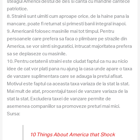
steagul Americii destul de des si canta cu mandrie cantece
patriotice.
8. Strainii sunt uimiti cum aproape orice, de la haine pana la
mancare, poate fi returnat si primesti banii integral inapoi.
9. Americanii folosec masinile mai tot timpul. Pentru
persoanele care prefera sa faca o plimbare pe strazile din
America, se vor simti singuratici, intrucat majoritatea prefera
sa se deplaseze cu masinile.
10. Pentru cetatenii straini este ciudat faptul ca nu au nicio
idee de cat vor plati pana nu ajung la casa unde apare o taxa
de vanzare suplimentara care se adauga la pretul afisat.
Motivul este faptul ca aceasta taxa variaza de la stat la stat.
Mai mult de atat, procentajul taxei de vanzare variaza de la
stat la stat. Excludera taxei de vanzare permite de
asemenea companiilor sa promoveze preturi mai mici.
Sursa:
10 Things About America that Shock